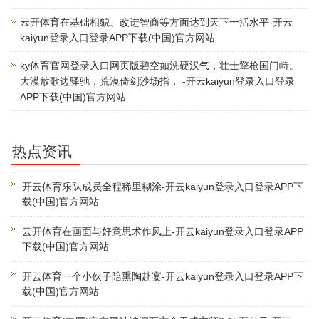
云开体育在基础相貌、改进智商等方面达到天下一活水平-开云
kaiyun登录入口登录APP下载(中国)官方网站
ky体育官网登录入口网页版碧空如洗硬汉气，壮士擎枪国门峙。
大漠放歌边驿驰，荒漠倚剑沙场指， -开云kaiyun登录入口登录
APP下载(中国)官方网站
热点资讯
开云体育乐队成员全程稀里糊涂-开云kaiyun登录入口登录APP下
载(中国)官方网站
云开体育在画面与好意思术作风上-开云kaiyun登录入口登录APP
下载(中国)官方网站
开云体育一个小伙子陪熏陶赴宴-开云kaiyun登录入口登录APP下
载(中国)官方网站