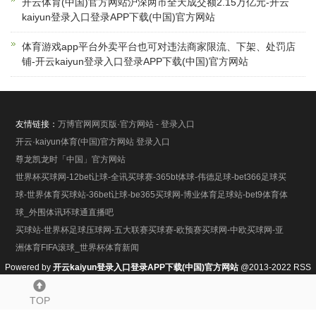
开云体育(中国)官方网站沪深两市全天成交额2.15万亿元-开云
kaiyun登录入口登录APP下载(中国)官方网站
体育游戏app平台外卖平台也可对违法商家限流、下架、处罚店
铺-开云kaiyun登录入口登录APP下载(中国)官方网站
友情链接：
万博官网网页版·官方网站 - 登录入口
开云·kaiyun体育(中国)官方网站 登录入口
尊龙凯龙时「中国」官方网站
世界杯买球网-12bet让球-全讯买球赛-365bt体球-伟德足球-bet366足球买
球-世界体育买球站-36bet让球-be365买球网-博业体育足球站-bet9体育体
球_外围体讯环球通直播吧
买球站-世界杯足球压球网-五大联赛买球赛-欧预赛买球网-中欧买球网-亚
洲体育FIFA滚球_世界杯体育新闻
Powered by
开云kaiyun登录入口登录APP下载(中国)官方网站
@2013-2022
RSS
地图
HTML地图
TOP